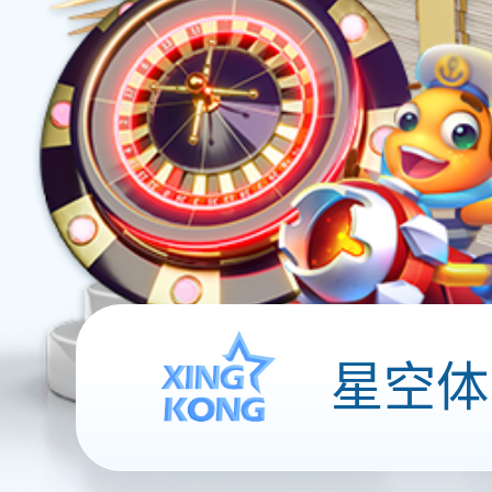
老将余晖：吉鲁的战术
尽管已年近四旬，吉鲁在本赛季的法甲赛场
次数位列队内前三。更重要的是，他的无
约后评价道：“吉鲁的智慧与职业精神是球
球队布局：吉鲁如何融
里尔近年来一直致力于年轻化改革，但锋
强敌，还能在替补席上以导师角色指导队内
后的分球能力，与里尔追求快速反击的风
多次在欧冠和世界杯淘汰赛阶段证明自己