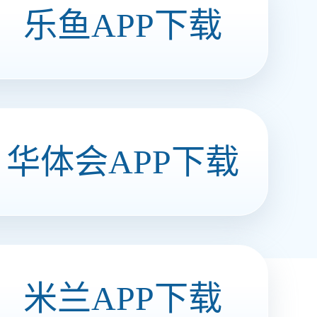
下一篇：
詹姆斯抱怨判罚被罚出场，争议镜头
上海海港19场不败
卷而至，伴随一波19场不败的强势表现...