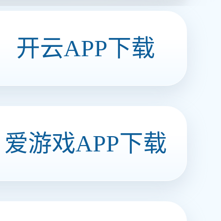
出战时间已从上赛季的75分钟下滑至62分
型球员，并合理分配他的出场时间。值得庆
衣室中的领袖人物，这或将成为里尔应对多
乐部来说，这既保留了锋线核心，也为年轻
深度以及自身的持续付出。随着新赛季的临