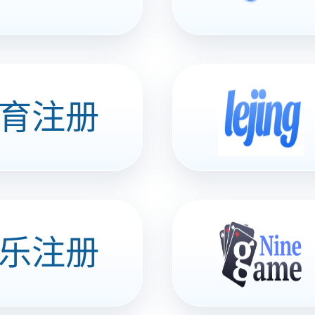
2026-07-30
辽宁队快攻得分占比达28.
攻得分榜上高...
在CBA卫冕之路上，辽宁队本
2026-07-26