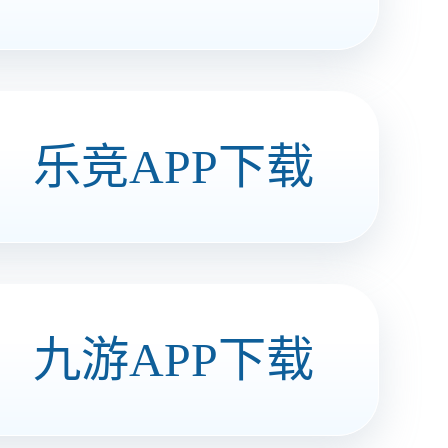
5%，杨鸣提速战
赛季展现出了令人耳目一新的战术面貌。...