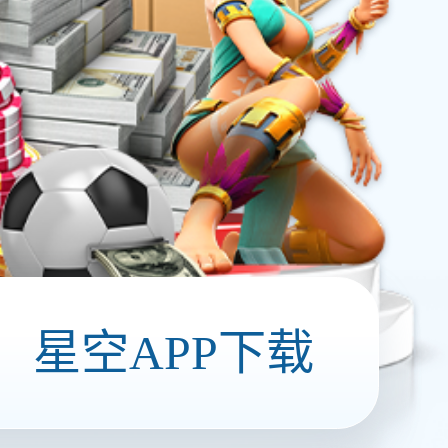
出场28次，贡献8球4助攻，其中关键传球
场创造了不少空间。里尔主帅热内西奥在续
质上是对吉鲁战术价值的直接肯定。
补了这一短板。他不仅能作为首发中锋应对
抢效率（场均1.2次成功抢断）和背身拿球
一层战术保障——毕竟，吉鲁职业生涯中曾